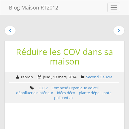
Aller au
Blog Maison RT2012
Menu
contenu
Aller
au
menu
Aller à la
recherche
Réduire les COV dans sa
maison
zebron
jeudi, 13 mars, 2014
Second Oeuvre
C.O.V
Composé Organique Volatil
dépolluer air intérieur
idées déco
plante dépolluante
polluant air