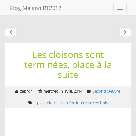
Aller au
Blog Maison RT2012
Menu
contenu
Aller
au
menu
Aller à la
recherche
Les cloisons sont
terminées, place à la
suite
zebron
mercredi, 9 avril, 2014
Second Oeuvre
placoplatre
verrière intérieure en bois