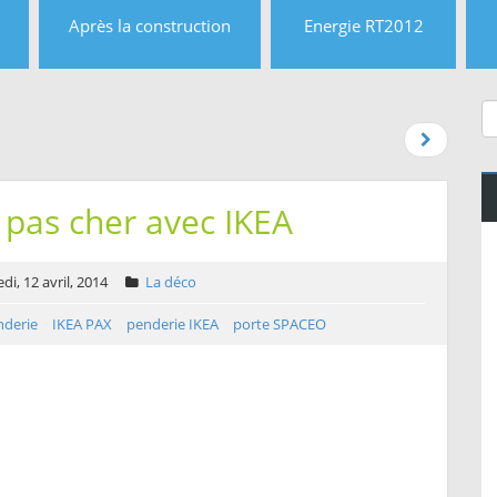
Après la construction
Energie RT2012
pas cher avec IKEA
i, 12 avril, 2014
La déco
nderie
IKEA PAX
penderie IKEA
porte SPACEO