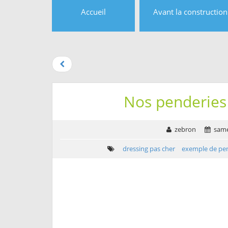
Accueil
Avant la construction
Aller au
contenu
Aller
au
menu
Aller à la
Nos penderies 
recherche
zebron
samed
dressing pas cher
exemple de pe