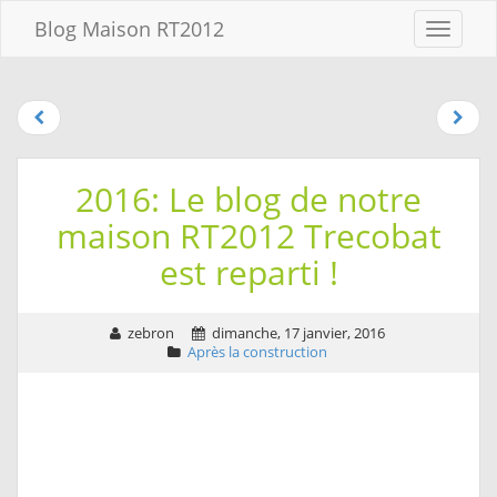
Aller au
Blog Maison RT2012
Menu
contenu
Aller
au
menu
Aller à la
recherche
2016: Le blog de notre
maison RT2012 Trecobat
est reparti !
zebron
dimanche, 17 janvier, 2016
Après la construction