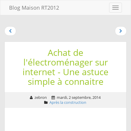
Aller au
Blog Maison RT2012
Menu
contenu
Aller
au
menu
Aller à la
recherche
Achat de
l'électroménager sur
internet - Une astuce
simple à connaitre
zebron
mardi, 2 septembre, 2014
Après la construction