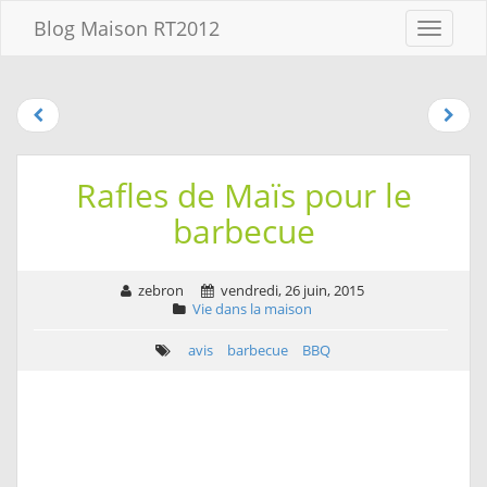
Aller au
Blog Maison RT2012
Menu
contenu
Aller
au
menu
Aller à la
recherche
Rafles de Maïs pour le
barbecue
zebron
vendredi, 26 juin, 2015
Vie dans la maison
avis
barbecue
BBQ