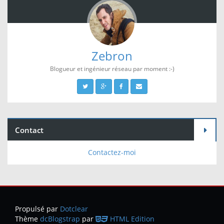
Zebron
Blogueur et ingénieur réseau par moment :-)
Contact
Contactez-moi
Propulsé par
Dotclear
Thème
dcBlogstrap
par
HTML Edition