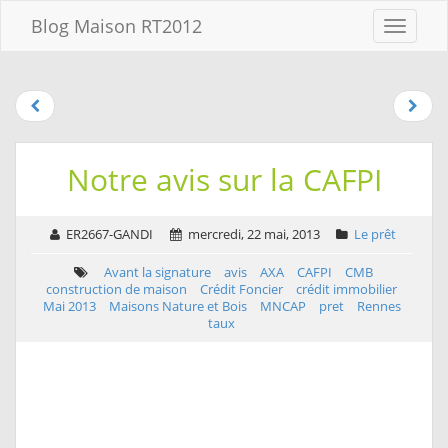
Aller au
Blog Maison RT2012
Menu
contenu
Aller
au
menu
Aller à la
recherche
Notre avis sur la CAFPI
ER2667-GANDI
mercredi, 22 mai, 2013
Le prêt
Avant la signature
avis
AXA
CAFPI
CMB
construction de maison
Crédit Foncier
crédit immobilier
Mai 2013
Maisons Nature et Bois
MNCAP
pret
Rennes
taux