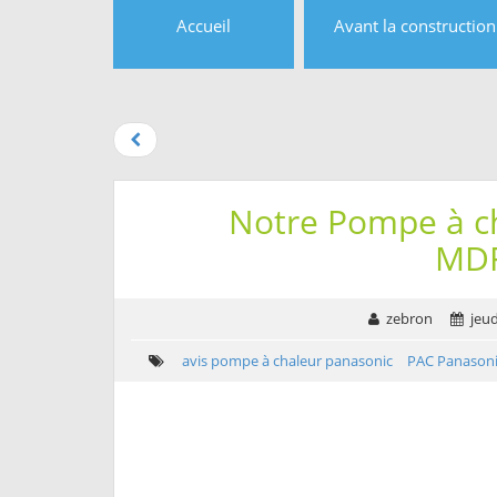
Accueil
Avant la construction
Aller au
contenu
Aller
au
menu
Aller à la
Notre Pompe à c
recherche
MD
zebron
jeud
avis pompe à chaleur panasonic
PAC Panason