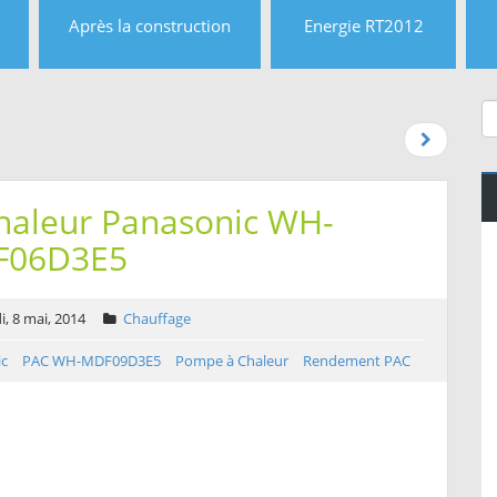
Après la construction
Energie RT2012
haleur Panasonic WH-
F06D3E5
i, 8 mai, 2014
Chauffage
ic
PAC WH-MDF09D3E5
Pompe à Chaleur
Rendement PAC