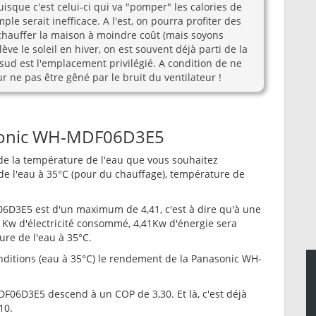
sque c'est celui-ci qui va "pomper" les calories de
ple serait inefficace. A l'est, on pourra profiter des
chauffer la maison à moindre coût (mais soyons
lève le soleil en hiver, on est souvent déjà parti de la
e sud est l'emplacement privilégié. A condition de ne
ur ne pas être gêné par le bruit du ventilateur !
sonic WH-MDF06D3E5
e la température de l'eau que vous souhaitez
de l'eau à 35°C (pour du chauffage), température de
3E5 est d'un maximum de 4,41, c'est à dire qu'à une
1Kw d'électricité consommé, 4,41Kw d'énergie sera
ure de l'eau à 35°C.
ditions (eau à 35°C) le rendement de la Panasonic WH-
DF06D3E5 descend à un COP de 3,30. Et là, c'est déjà
10.