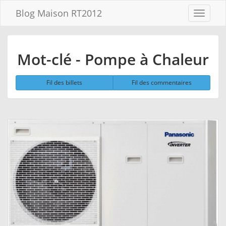
Aller au
Blog Maison RT2012
Menu
contenu
Aller
au
menu
Mot-clé - Pompe à Chaleur
Aller à la
recherche
Fil des billets
Fil des commentaires