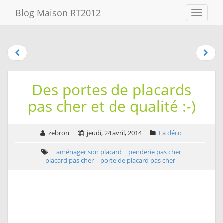
Aller au
Blog Maison RT2012
Menu
contenu
Aller
au
menu
Aller à la
recherche
Des portes de placards
pas cher et de qualité :-)
zebron
jeudi, 24 avril, 2014
La déco
aménager son placard
penderie pas cher
placard pas cher
porte de placard pas cher