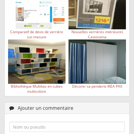
Comparatif de devis de verrière
Nouvelles verrières intérieures
sur-mesure
Castorama
Bibliothèque Multikaz en cubes
Décorer sa penderie IKEA PAX
multicolore
Ajouter un commentaire
Nom
ou