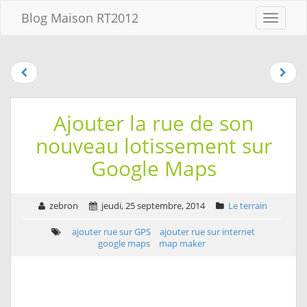
Aller au
Blog Maison RT2012
Menu
contenu
Aller
au
menu
Aller à la
recherche
Ajouter la rue de son
nouveau lotissement sur
Google Maps
zebron
jeudi, 25 septembre, 2014
Le terrain
ajouter rue sur GPS
ajouter rue sur internet
google maps
map maker