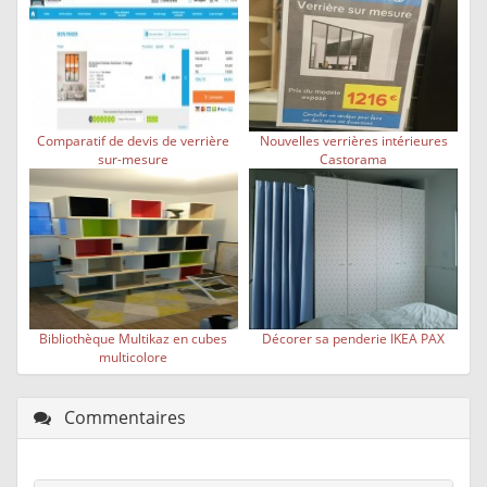
Comparatif de devis de verrière
Nouvelles verrières intérieures
sur-mesure
Castorama
Bibliothèque Multikaz en cubes
Décorer sa penderie IKEA PAX
multicolore
Commentaires