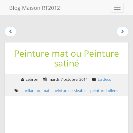
Aller au
Blog Maison RT2012
Menu
contenu
Aller
au
menu
Aller à la
recherche
Peinture mat ou Peinture
satiné
zebron
mardi, 7 octobre, 2014
La déco
brillant ou mat
peinture lessivable
peinture tollens