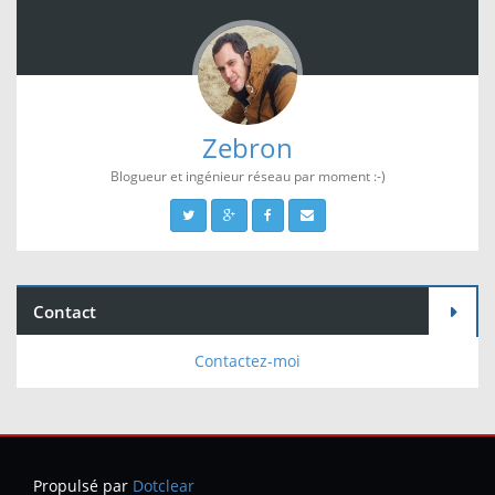
Zebron
Blogueur et ingénieur réseau par moment :-)
Contact
Contactez-moi
Propulsé par
Dotclear