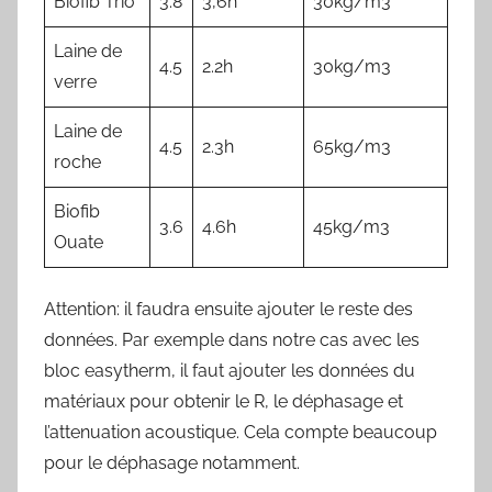
Biofib Trio
3.8
3,6h
30kg/m3
Laine de
4.5
2.2h
30kg/m3
verre
Laine de
4.5
2.3h
65kg/m3
roche
Biofib
3.6
4.6h
45kg/m3
Ouate
Attention: il faudra ensuite ajouter le reste des
données. Par exemple dans notre cas avec les
bloc easytherm, il faut ajouter les données du
matériaux pour obtenir le R, le déphasage et
l’attenuation acoustique. Cela compte beaucoup
pour le déphasage notamment.